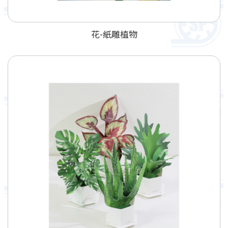
花-紙雕植物